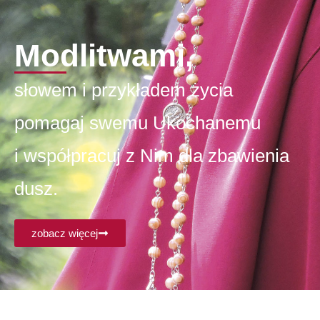
Modlitwami,
słowem i przykładem życia
pomagaj swemu Ukochanemu
i współpracuj z Nim dla zbawienia
dusz.
zobacz więcej