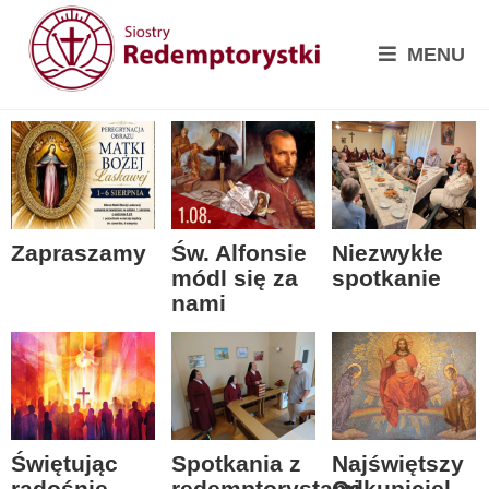
MENU
Zapraszamy
Św. Alfonsie
Niezwykłe
módl się za
spotkanie
nami
Spotkania z
Świętując
Najświętszy
redemptorystami
radośnie
Odkupiciel