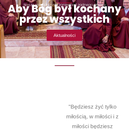
Aby Bóg był kochany
Nasza misja to - nie zaniedbać żadnego środka
przez wszystkich
Aktualności
"Będziesz żyć tylko
miłością, w miłości i z
miłości będziesz