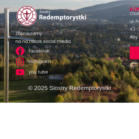
KO
OSsR
ul. 
43-3
Zapraszamy
Aby 
na na nasze social media
facebook
instagram
you tube
© 2025 Siostry Redemptorystki