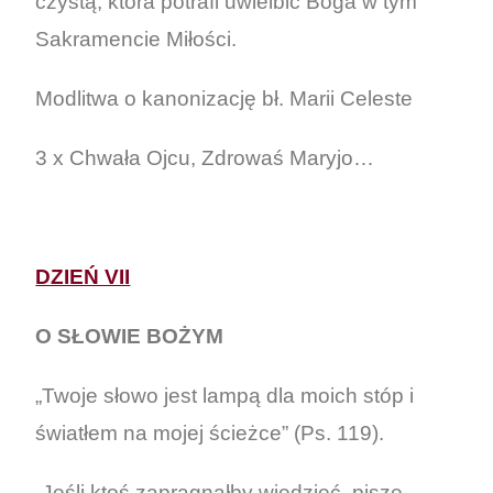
czystą, która potrafi uwielbić Boga w tym
Sakramencie Miłości.
Modlitwa o kanonizację bł. Marii Celeste
3 x Chwała Ojcu, Zdrowaś Maryjo…
DZIEŃ VII
O SŁOWIE BOŻYM
„Twoje słowo jest lampą dla moich stóp i
światłem na mojej ścieżce” (Ps. 119).
„Jeśli ktoś zapragnąłby wiedzieć, pisze