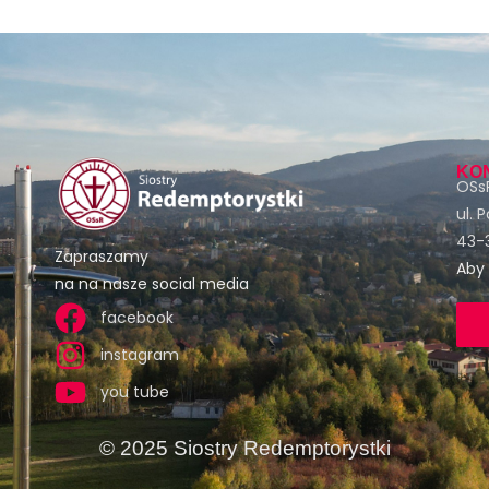
KO
OSsR
ul. 
43-3
Zapraszamy
Aby 
na na nasze social media
facebook
instagram
you tube
© 2025 Siostry Redemptorystki