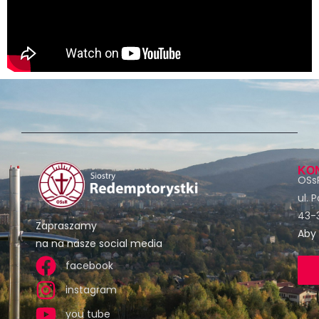
KO
OSsR
ul. 
43-3
Zapraszamy
Aby 
na na nasze social media
facebook
instagram
you tube