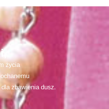
i,
m życia
kochanemu
 dla zbawienia dusz.