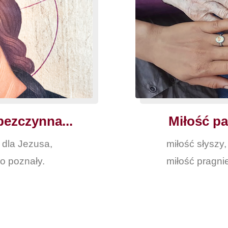
bezczynna...
Miłość pat
ę dla Jezusa,
miłość słyszy,
o poznały.
miłość pragni