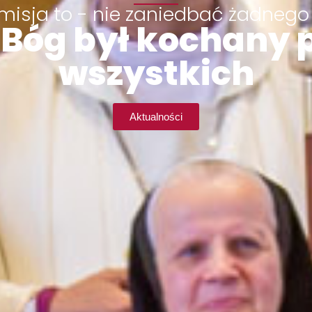
misja to - nie zaniedbać żadnego
Bóg był kochany 
wszystkich
Aktualności