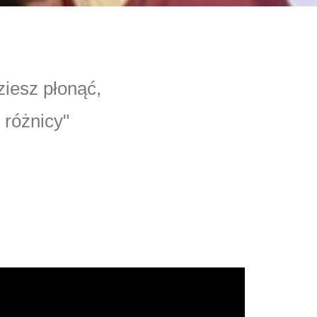
ziesz płonąć,
 różnicy"