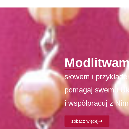
Modlitwam
słowem i przykłade
pomagaj swemu U
i współpracuj z Nim
zobacz więcej