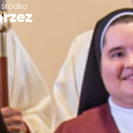
 środka
przez