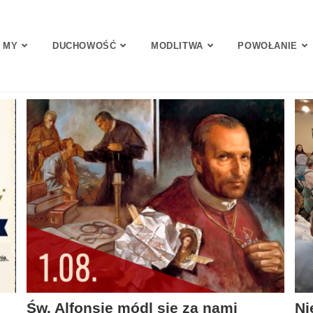
 MY
DUCHOWOŚĆ
MODLITWA
POWOŁANIE
Św. Alfonsie módl się za nami
Ni