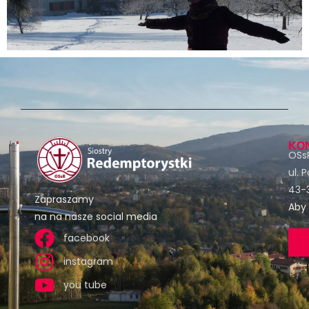
KO
OSsR
ul. 
43-3
Zapraszamy
Aby 
na na nasze social media
facebook
instagram
you tube