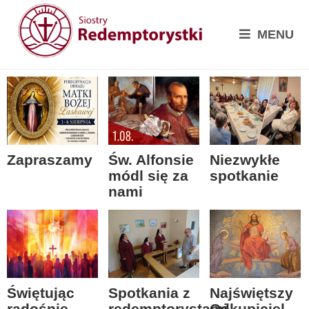
MENU
Zapraszamy
Św. Alfonsie
Niezwykłe
módl się za
spotkanie
nami
Spotkania z
Świętując
Najświętszy
redemptorystami
radośnie
Odkupiciel