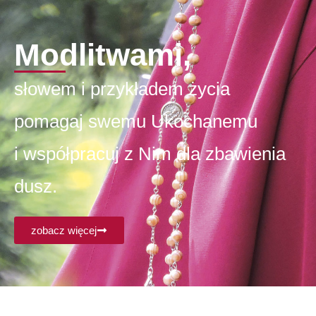
Modlitwami,
słowem i przykładem życia
pomagaj swemu Ukochanemu
i współpracuj z Nim dla zbawienia
dusz.
zobacz więcej