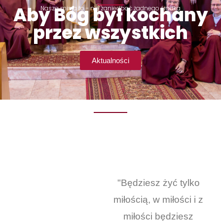
Aby Bóg był kochany
Nasza misja to - nie zaniedbać żadnego środka
przez wszystkich
Aktualności
"Będziesz żyć tylko
miłością, w miłości i z
miłości będziesz