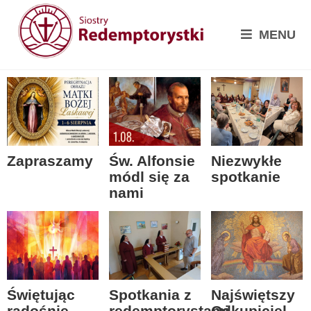
MENU
Zapraszamy
Św. Alfonsie
Niezwykłe
módl się za
spotkanie
nami
Spotkania z
Świętując
Najświętszy
redemptorystami
radośnie
Odkupiciel