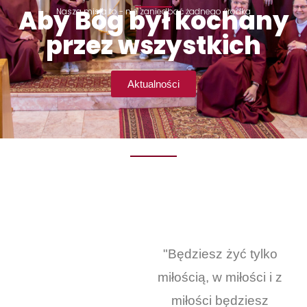
Aby Bóg był kochany
Nasza misja to - nie zaniedbać żadnego środka
przez wszystkich
Aktualności
"Będziesz żyć tylko
miłością, w miłości i z
miłości będziesz