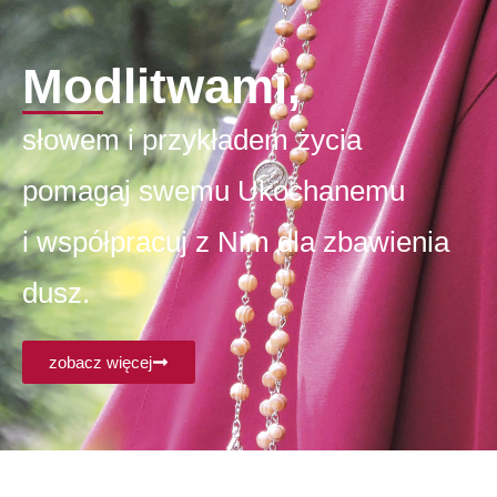
Modlitwami,
słowem i przykładem życia
pomagaj swemu Ukochanemu
i współpracuj z Nim dla zbawienia
dusz.
zobacz więcej