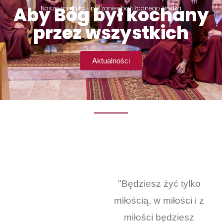
Aby Bóg był kochany
Nasza misja to - nie zaniedbać żadnego środka
przez wszystkich
Aktualności
"Będziesz żyć tylko
miłością, w miłości i z
miłości będziesz