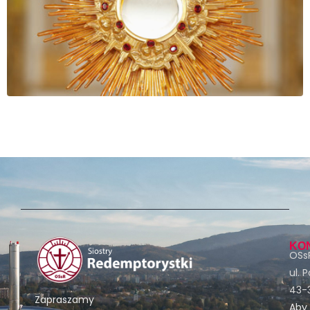
KO
OSsR
ul. 
43-3
Zapraszamy
Aby 