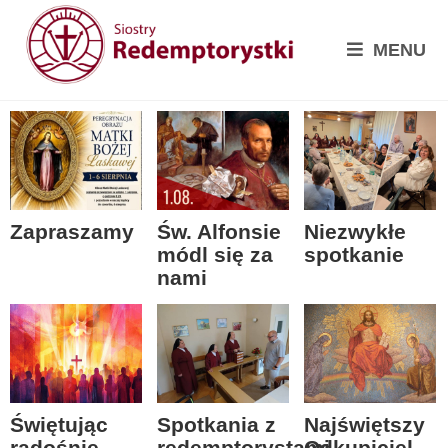
MENU
Zapraszamy
Św. Alfonsie
Niezwykłe
módl się za
spotkanie
nami
Spotkania z
Świętując
Najświętszy
redemptorystami
radośnie
Odkupiciel