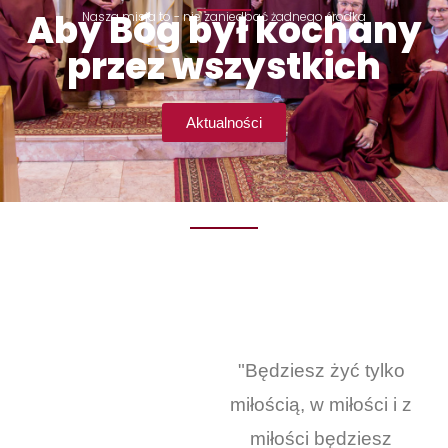
Aby Bóg był kochany
Nasza misja to - nie zaniedbać żadnego środka
przez wszystkich
Aktualności
"Będziesz żyć tylko
miłością, w miłości i z
miłości będziesz