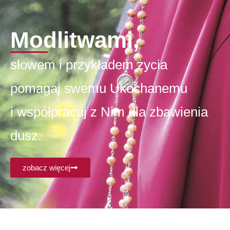
Modlitwami,
słowem i przykładem życia
pomagaj swemu Ukochanemu
i współpracuj z Nim dla zbawienia
dusz.
zobacz więcej