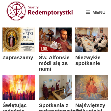
MENU
Zapraszamy
Św. Alfonsie
Niezwykłe
módl się za
spotkanie
nami
Spotkania z
Świętując
Najświętszy
redemptorystami
radośnie
Odkupiciel