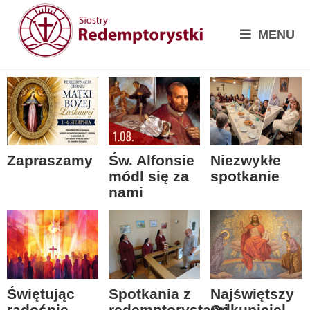
MENU
Zapraszamy
Św. Alfonsie
Niezwykłe
módl się za
spotkanie
nami
Spotkania z
Świętując
Najświętszy
redemptorystami
radośnie
Odkupiciel