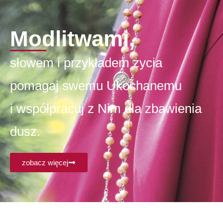
Modlitwami,
słowem i przykładem życia
pomagaj swemu Ukochanemu
i współpracuj z Nim dla zbawienia
dusz.
zobacz więcej