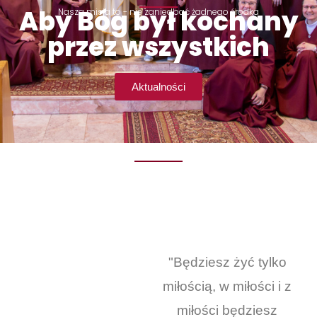
Aby Bóg był kochany
Nasza misja to - nie zaniedbać żadnego środka
przez wszystkich
Aktualności
"Będziesz żyć tylko
miłością, w miłości i z
miłości będziesz