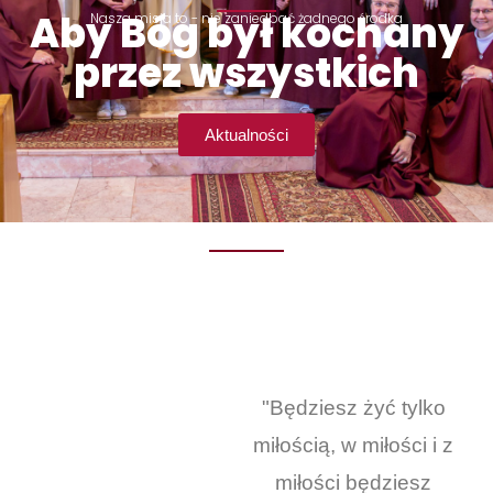
Aby Bóg był kochany
Nasza misja to - nie zaniedbać żadnego środka
przez wszystkich
Aktualności
"Będziesz żyć tylko
miłością, w miłości i z
miłości będziesz