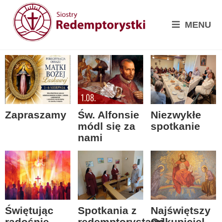
MENU
Zapraszamy
Św. Alfonsie
Niezwykłe
módl się za
spotkanie
nami
Spotkania z
Świętując
Najświętszy
redemptorystami
radośnie
Odkupiciel