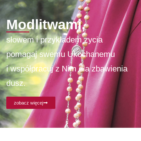
Modlitwami,
słowem i przykładem życia
pomagaj swemu Ukochanemu
i współpracuj z Nim dla zbawienia
dusz.
zobacz więcej