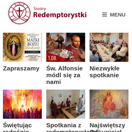
MENU
Zapraszamy
Św. Alfonsie
Niezwykłe
módl się za
spotkanie
nami
Spotkania z
Świętując
Najświętszy
redemptorystami
radośnie
Odkupiciel