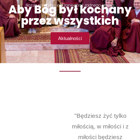
Aby Bóg był kochany
Nasza misja to - nie zaniedbać żadnego środka
przez wszystkich
Aktualności
"Będziesz żyć tylko
miłością, w miłości i z
miłości będziesz