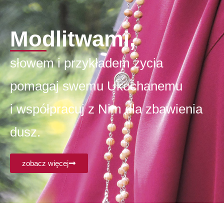
Modlitwami,
słowem i przykładem życia
pomagaj swemu Ukochanemu
i współpracuj z Nim dla zbawienia
dusz.
zobacz więcej