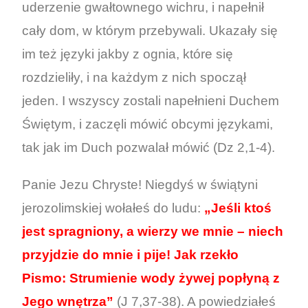
uderzenie gwałtownego wichru, i napełnił
cały dom, w którym przebywali. Ukazały się
im też języki jakby z ognia, które się
rozdzieliły, i na każdym z nich spoczął
jeden. I wszyscy zostali napełnieni Duchem
Świętym, i zaczęli mówić obcymi językami,
tak jak im Duch pozwalał mówić (Dz 2,1-4).
Panie Jezu Chryste! Niegdyś w świątyni
jerozolimskiej wołałeś do ludu:
„Jeśli ktoś
jest spragniony, a wierzy we mnie – niech
przyjdzie do mnie i pije! Jak rzekło
Pismo: Strumienie wody żywej popłyną z
Jego wnętrza”
(J 7,37-38). A powiedziałeś