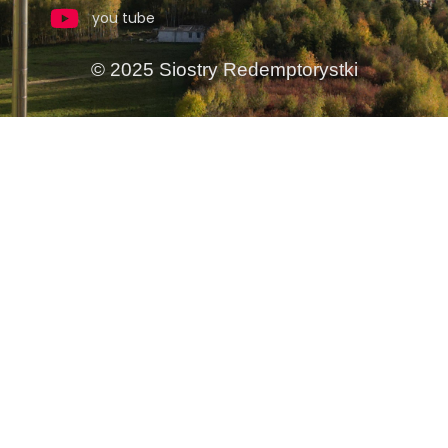
you tube
© 2025 Siostry Redemptorystki