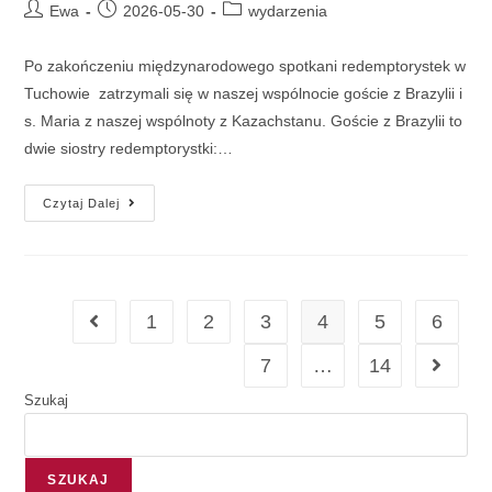
Ewa
2026-05-30
wydarzenia
Po zakończeniu międzynarodowego spotkani redemptorystek w
Tuchowie zatrzymali się w naszej wspólnocie goście z Brazylii i
s. Maria z naszej wspólnoty z Kazachstanu. Goście z Brazylii to
dwie siostry redemptorystki:…
Czytaj Dalej
1
2
3
4
5
6
7
…
14
Szukaj
SZUKAJ