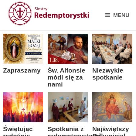
MENU
Zapraszamy
Św. Alfonsie
Niezwykłe
módl się za
spotkanie
nami
Spotkania z
Świętując
Najświętszy
redemptorystami
radośnie
Odkupiciel