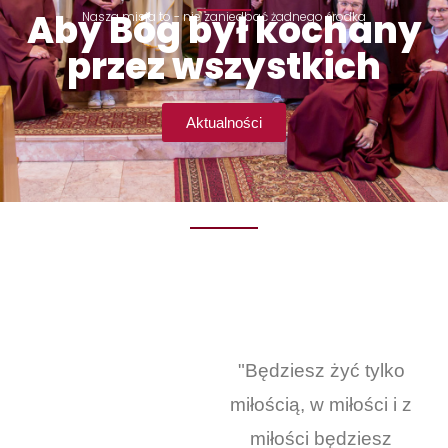
Aby Bóg był kochany
Nasza misja to - nie zaniedbać żadnego środka
przez wszystkich
Aktualności
"Będziesz żyć tylko
miłością, w miłości i z
miłości będziesz