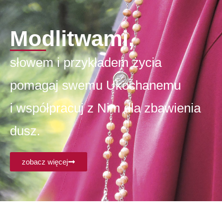
Modlitwami,
słowem i przykładem życia
pomagaj swemu Ukochanemu
i współpracuj z Nim dla zbawienia
dusz.
zobacz więcej