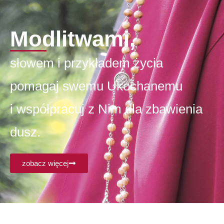
Modlitwami,
słowem i przykładem życia
pomagaj swemu Ukochanemu
i współpracuj z Nim dla zbawienia
dusz.
zobacz więcej