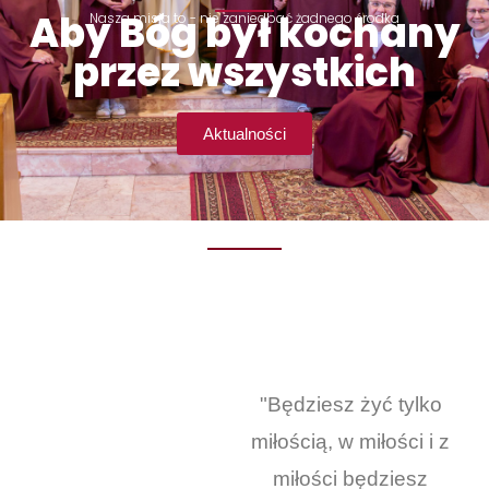
Aby Bóg był kochany
Nasza misja to - nie zaniedbać żadnego środka
przez wszystkich
Aktualności
"Będziesz żyć tylko
miłością, w miłości i z
miłości będziesz