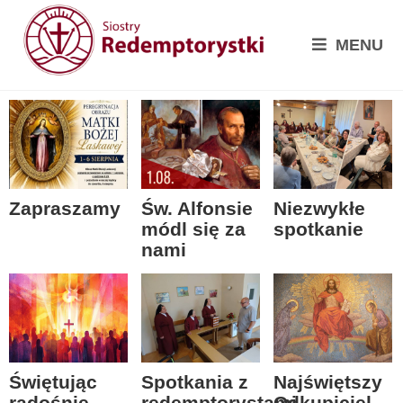
MENU
Zapraszamy
Św. Alfonsie
Niezwykłe
módl się za
spotkanie
nami
Spotkania z
Świętując
Najświętszy
redemptorystami
radośnie
Odkupiciel