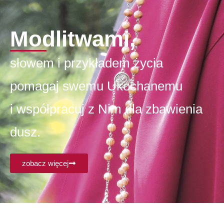
Modlitwami,
słowem i przykładem życia
pomagaj swemu Ukochanemu
i współpracuj z Nim dla zbawienia
dusz.
zobacz więcej