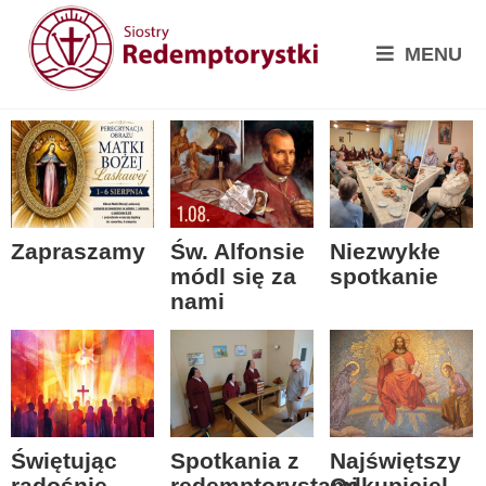
MENU
Zapraszamy
Św. Alfonsie
Niezwykłe
módl się za
spotkanie
nami
Spotkania z
Świętując
Najświętszy
redemptorystami
radośnie
Odkupiciel