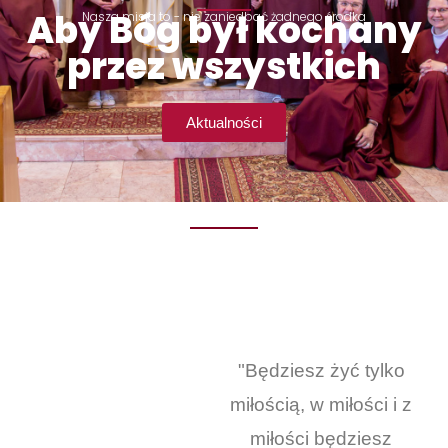
Aby Bóg był kochany
Nasza misja to - nie zaniedbać żadnego środka
przez wszystkich
Aktualności
"Będziesz żyć tylko
miłością, w miłości i z
miłości będziesz