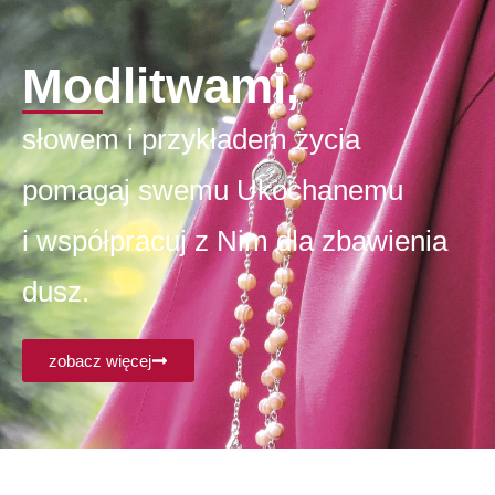
Modlitwami,
słowem i przykładem życia
pomagaj swemu Ukochanemu
i współpracuj z Nim dla zbawienia
dusz.
zobacz więcej