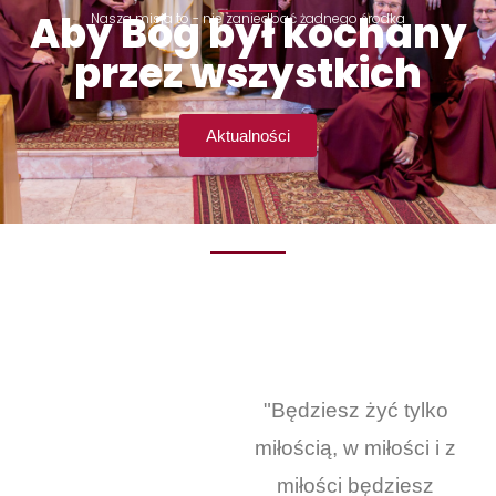
Aby Bóg był kochany
Nasza misja to - nie zaniedbać żadnego środka
przez wszystkich
Aktualności
"Będziesz żyć tylko
miłością, w miłości i z
miłości będziesz