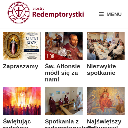
MENU
Zapraszamy
Św. Alfonsie
Niezwykłe
módl się za
spotkanie
nami
Spotkania z
Świętując
Najświętszy
redemptorystami
radośnie
Odkupiciel