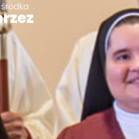
 środka
przez