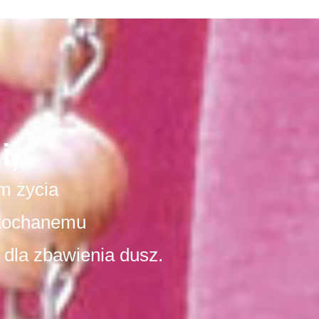
i,
m życia
kochanemu
 dla zbawienia dusz.