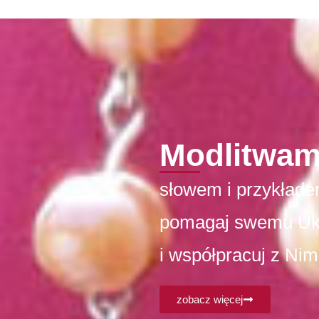
Modlitwam
słowem i przykłade
pomagaj swemu U
i współpracuj z Nim
zobacz więcej