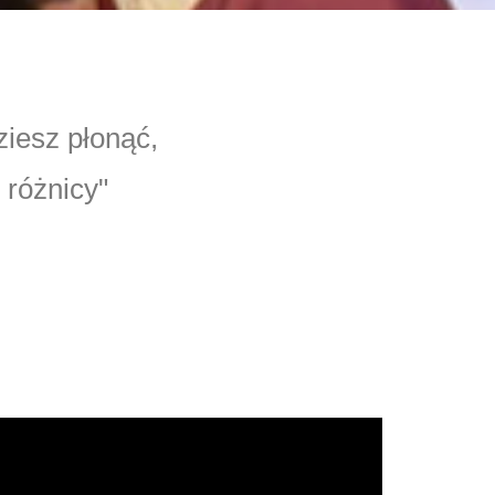
ziesz płonąć,
 różnicy"