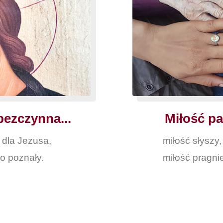
bezczynna...
Miłość pat
ę dla Jezusa,
miłość słyszy,
o poznały.
miłość pragni