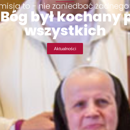
misja to - nie zaniedbać żadnego
Bóg był kochany 
wszystkich
Aktualności