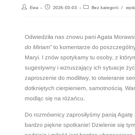
Ewa
2026-03-03
Bez kategorii
/
wyd
Odwiedziła nas znowu pani Agata Morawska
do Miriam
” to komentarze do poszczególny
Maryi. I znów spotykamy tu osoby, z który
sugestywny i wzruszający ich sytuacje życ
zaproszenie do modlitwy, to otwieranie ser
dotkniętych cierpieniem, samotnością. Wa
modląc się na różańcu.
Do rozmównicy zaprosiłyśmy panią Agatę z 
bardzo piękne spotkanie! Dzielenie się ty