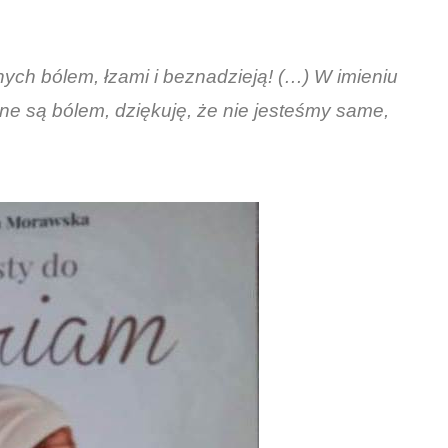
anych bólem, łzami i beznadzieją! (…) W imieniu
ne są bólem, dziękuję, że nie jesteśmy same,