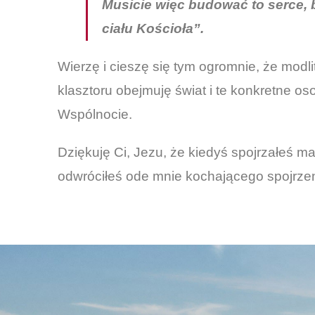
Musicie więc budować to serce, b
ciału Kościoła”.
Wierzę i cieszę się tym ogromnie, że modl
klasztoru obejmuję świat i te konkretne o
Wspólnocie.
Dziękuję Ci, Jezu, że kiedyś spojrzałeś ma
odwróciłeś ode mnie kochającego spojrzen