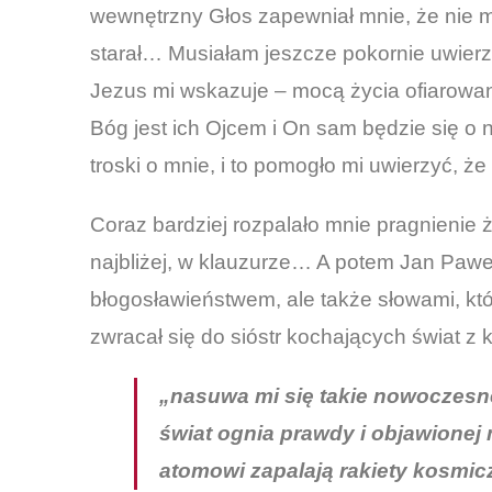
wewnętrzny Głos zapewniał mnie, że nie m
starał… Musiałam jeszcze pokornie uwierzyć
Jezus mi wskazuje – mocą życia ofiarowa
Bóg jest ich Ojcem i On sam będzie się o 
troski o mnie, i to pomogło mi uwierzyć, że
Coraz bardziej rozpalało mnie pragnienie ży
najbliżej, w klauzurze… A potem Jan Paweł 
błogosławieństwem, ale także słowami, któ
zwracał się do sióstr kochających świat z 
„nasuwa mi się takie nowoczesn
świat ognia prawdy i objawionej 
atomowi zapalają rakiety kosmic