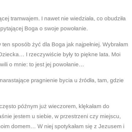
cej tramwajem. I nawet nie wiedziała, co obudziła
 pytającej Boga o swoje powołanie.
w ten sposób żyć dla Boga jak najpełniej. Wybrałam
ecka… I rzeczywiście były to piękne lata. Moi
li o mnie: to jest jej powołanie…
 narastające pragnienie bycia u źródła, tam, gdzie
często późnym już wieczorem, klękałam do
śnie jestem u siebie, w przestrzeni czy miejscu,
 moim domem… W niej spotykałam się z Jezusem i