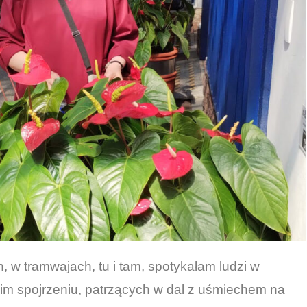
 w tramwajach, tu i tam, spotykałam ludzi w
kim spojrzeniu, patrzących w dal z uśmiechem na