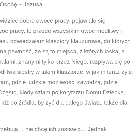
mi Osobę – Jezusa…
 widzieć dobre owoce pracy, pojawiało się
woc pracy, to przede wszystkim owoc modlitwy i
asu odwiedzałam klasztory klauzurowe, do których
ną pewność, że są to miejsca, z których łaska, a
łami, znanymi tylko przez Niego, rozpływa się po
litwa siostry w takim klasztorze, w jakim teraz żyję,
tam, gdzie ludzkie możliwości zawodzą, gdzie
Często, kiedy szłam po korytarzu Domu Dziecka,
idź do źródła, by żyć dla całego świata, także dla
trzebują… nie chcę ich zostawić… Jednak