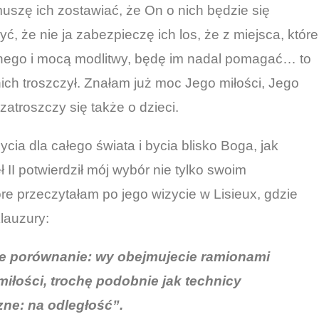
uszę ich zostawiać, że On o nich będzie się
, że nie ja zabezpieczę ich los, że z miejsca, które
nego i mocą modlitwy, będę im nadal pomagać… to
nich troszczył. Znałam już moc Jego miłości, Jego
 zatroszczy się także o dzieci.
cia dla całego świata i bycia blisko Boga, jak
II potwierdził mój wybór nie tylko swoim
re przeczytałam po jego wizycie w Lisieux, gdzie
klauzury:
e porównanie: wy obejmujecie ramionami
miłości, trochę podobnie jak technicy
zne: na odległość”.