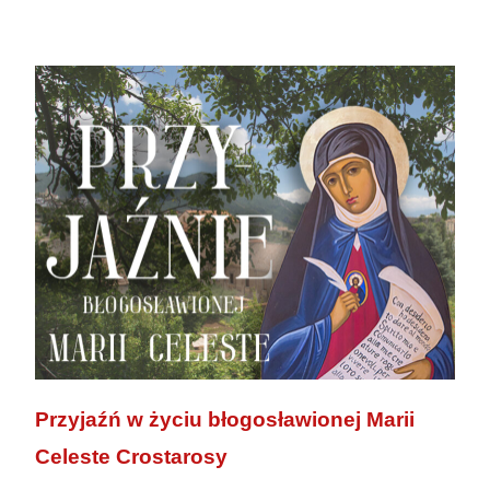
Przyjaźń w życiu błogosławionej Marii
Celeste Crostarosy