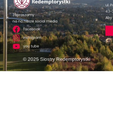
ul. 
43-3
Zapraszamy
Aby 
na na nasze social media
facebook
instagram
you tube
© 2025 Siostry Redemptorystki