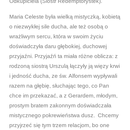
Odkupiciela (Sióstr Redemptorystek).
Maria Celeste była wielką mistyczką, kobietą
o niezwykłej sile ducha, ale też osobą o
wrażliwym sercu, która w swoim życiu
doświadczyła daru głębokiej, duchowej
przyjaźni. Przyjaźń ta miała różne oblicza: z
rodzoną siostrą Urszulą łączyły ją więzy krwi
i jedność ducha, ze św. Alfonsem wypływali
razem na głębię, słuchając tego, co Pan
chce im przekazać, a z Gerardem, młodym,
prostym bratem zakonnym doświadczała
mistycznego pokrewieństwa dusz. Chcemy
przyjrzeć się tym trzem relacjom, bo one