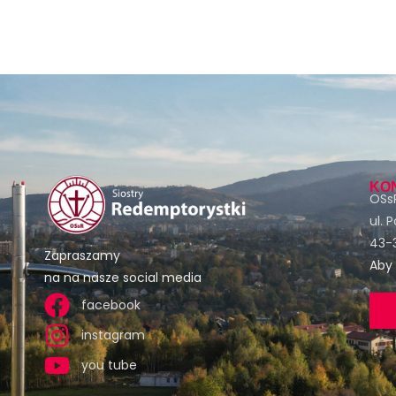
KO
OSsR
ul. 
43-3
Zapraszamy
Aby 
na na nasze social media
facebook
instagram
you tube