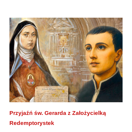
Przyjaźń św. Gerarda z Założycielką
Redemptorystek