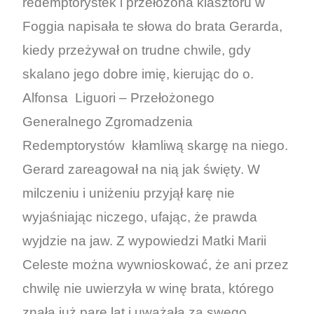
redemptorystek i przełożona klasztoru w
Foggia napisała te słowa do brata Gerarda,
kiedy przeżywał on trudne chwile, gdy
skalano jego dobre imię, kierując do o.
Alfonsa Liguori – Przełożonego
Generalnego Zgromadzenia
Redemptorystów kłamliwą skargę na niego.
Gerard zareagował na nią jak święty. W
milczeniu i uniżeniu przyjął karę nie
wyjaśniając niczego, ufając, że prawda
wyjdzie na jaw. Z wypowiedzi Matki Marii
Celeste można wywnioskować, że ani przez
chwilę nie uwierzyła w winę brata, którego
znała już parę lat i uważała za swego