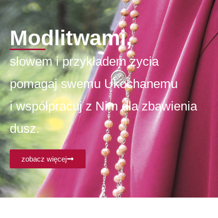
Modlitwami,
słowem i przykładem życia
pomagaj swemu Ukochanemu
i współpracuj z Nim dla zbawienia
dusz.
zobacz więcej