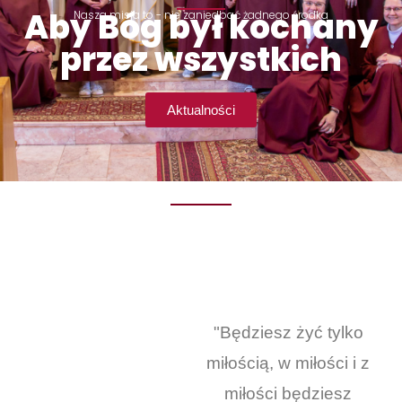
Aby Bóg był kochany
Nasza misja to - nie zaniedbać żadnego środka
przez wszystkich
Aktualności
"Będziesz żyć tylko
miłością, w miłości i z
miłości będziesz