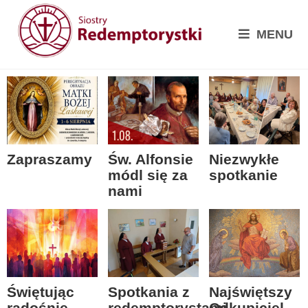
MENU
Zapraszamy
Św. Alfonsie
Niezwykłe
módl się za
spotkanie
nami
Spotkania z
Świętując
Najświętszy
redemptorystami
radośnie
Odkupiciel