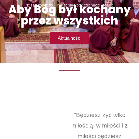
Aby Bóg był kochany
Nasza misja to - nie zaniedbać żadnego środka
przez wszystkich
Aktualności
"Będziesz żyć tylko
miłością, w miłości i z
miłości będziesz