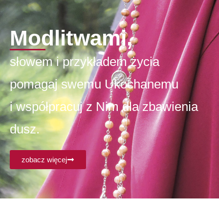
Modlitwami,
słowem i przykładem życia
pomagaj swemu Ukochanemu
i współpracuj z Nim dla zbawienia
dusz.
zobacz więcej