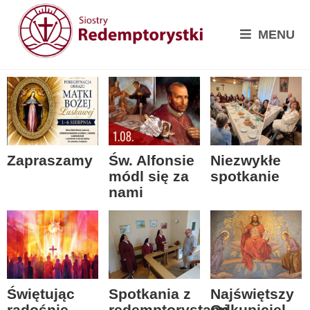
MENU
Zapraszamy
Św. Alfonsie
Niezwykłe
módl się za
spotkanie
nami
Spotkania z
Świętując
Najświętszy
redemptorystami
radośnie
Odkupiciel