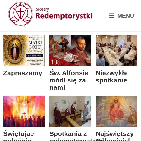
MENU
Zapraszamy
Św. Alfonsie
Niezwykłe
módl się za
spotkanie
nami
Spotkania z
Świętując
Najświętszy
redemptorystami
radośnie
Odkupiciel