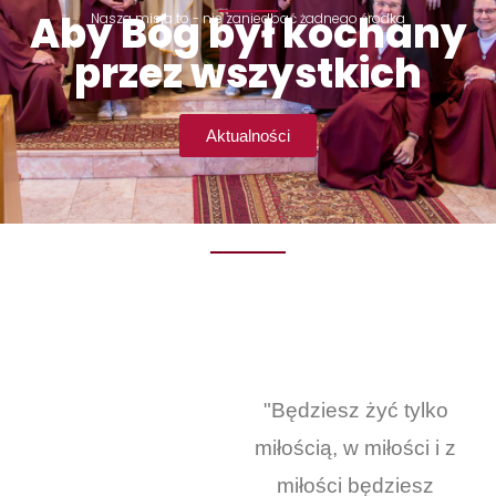
Aby Bóg był kochany
Nasza misja to - nie zaniedbać żadnego środka
przez wszystkich
Aktualności
"Będziesz żyć tylko
miłością, w miłości i z
miłości będziesz