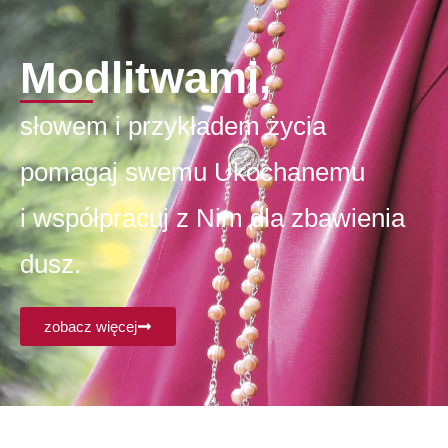
Modlitwami,
słowem i przykładem życia
pomagaj swemu Ukochanemu
i współpracuj z Nim dla zbawienia
dusz.
zobacz więcej