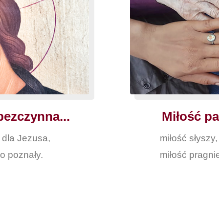
bezczynna...
Miłość pat
ę dla Jezusa,
miłość słyszy,
o poznały.
miłość pragni