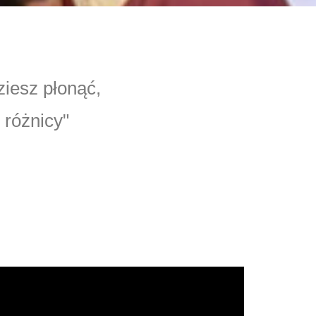
ziesz płonąć,
 różnicy"