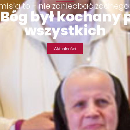
misja to - nie zaniedbać żadnego
Bóg był kochany 
wszystkich
Aktualności