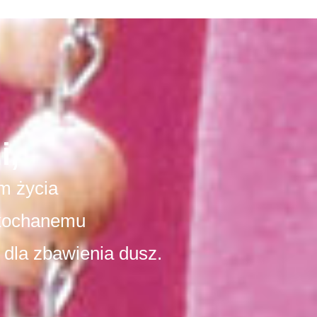
i,
m życia
kochanemu
 dla zbawienia dusz.