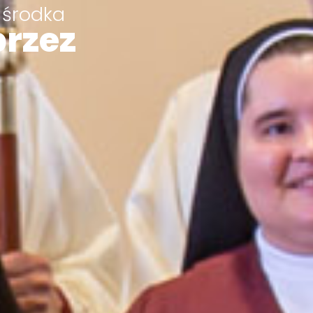
 środka
przez