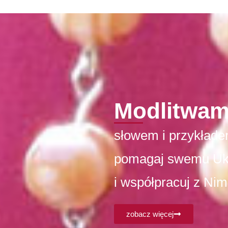
Modlitwam
słowem i przykłade
pomagaj swemu U
i współpracuj z Nim
zobacz więcej