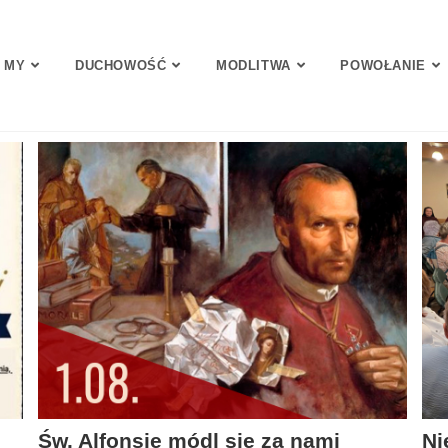
 MY
DUCHOWOŚĆ
MODLITWA
POWOŁANIE
Św. Alfonsie módl się za nami
Ni