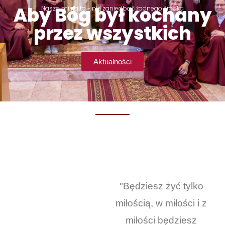
Aby Bóg był kochany
Nasza misja to - nie zaniedbać żadnego środka
przez wszystkich
Aktualności
"Będziesz żyć tylko
miłością, w miłości i z
miłości będziesz