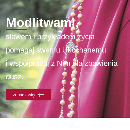
Modlitwami,
słowem i przykładem życia
pomagaj swemu Ukochanemu
i współpracuj z Nim dla zbawienia
dusz.
zobacz więcej