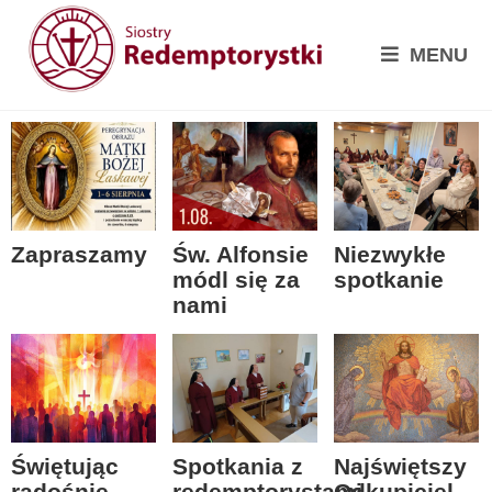
MENU
Zapraszamy
Św. Alfonsie
Niezwykłe
módl się za
spotkanie
nami
Spotkania z
Świętując
Najświętszy
redemptorystami
radośnie
Odkupiciel