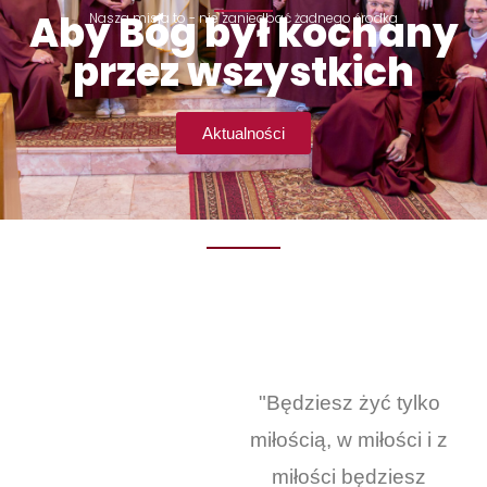
Aby Bóg był kochany
Nasza misja to - nie zaniedbać żadnego środka
przez wszystkich
Aktualności
"Będziesz żyć tylko
miłością, w miłości i z
miłości będziesz