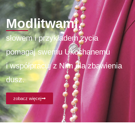
Modlitwami,
słowem i przykładem życia
pomagaj swemu Ukochanemu
i współpracuj z Nim dla zbawienia
dusz.
zobacz więcej