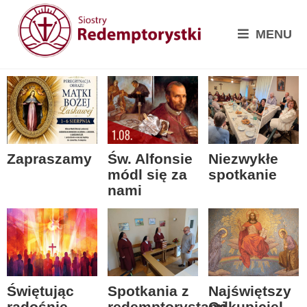
MENU
Zapraszamy
Św. Alfonsie
Niezwykłe
módl się za
spotkanie
nami
Spotkania z
Świętując
Najświętszy
redemptorystami
radośnie
Odkupiciel