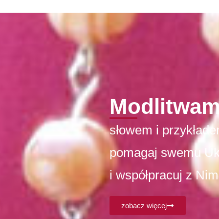
Modlitwam
słowem i przykłade
pomagaj swemu U
i współpracuj z Nim
zobacz więcej