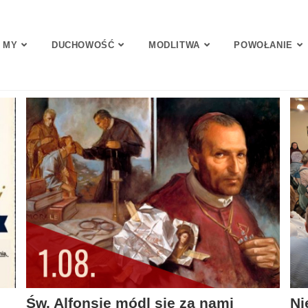
 MY
DUCHOWOŚĆ
MODLITWA
POWOŁANIE
Św. Alfonsie módl się za nami
Ni