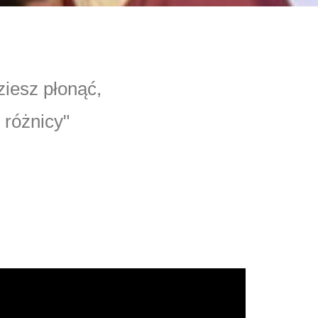
ziesz płonąć,
 różnicy"