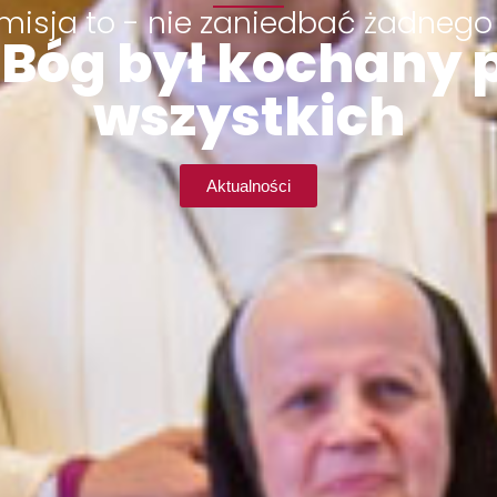
misja to - nie zaniedbać żadnego
Bóg był kochany 
wszystkich
Aktualności