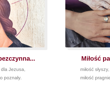
bezczynna...
Miłość pat
ę dla Jezusa,
miłość słyszy,
o poznały.
miłość pragni