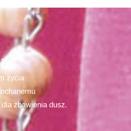
i,
m życia
kochanemu
 dla zbawienia dusz.