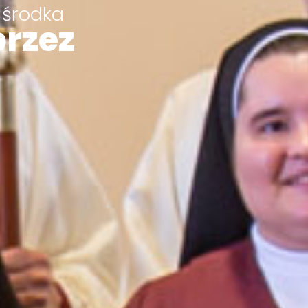
 środka
przez