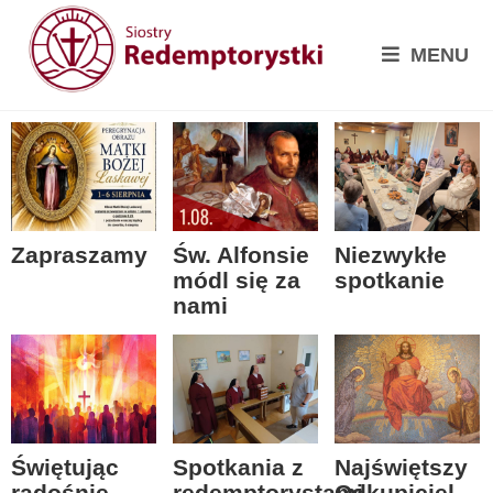
MENU
Zapraszamy
Św. Alfonsie
Niezwykłe
módl się za
spotkanie
nami
Spotkania z
Świętując
Najświętszy
redemptorystami
radośnie
Odkupiciel