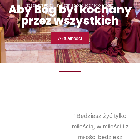
Aby Bóg był kochany
Nasza misja to - nie zaniedbać żadnego środka
przez wszystkich
Aktualności
"Będziesz żyć tylko
miłością, w miłości i z
miłości będziesz