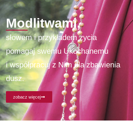
Modlitwami,
słowem i przykładem życia
pomagaj swemu Ukochanemu
i współpracuj z Nim dla zbawienia
dusz.
zobacz więcej